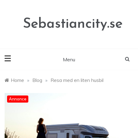
Skip
to
content
Sebastiancity.se
Menu
Home
»
Blog
»
Resa med en liten husbil
Annonce