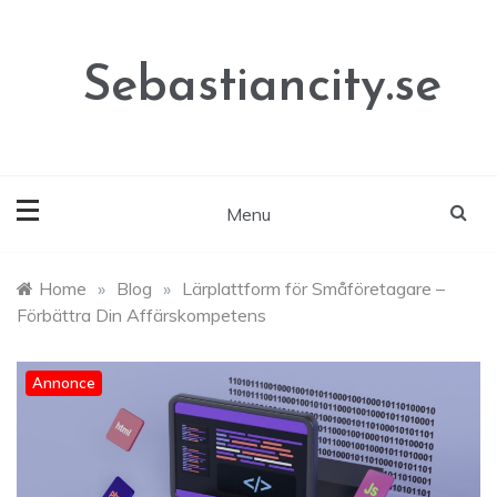
Skip
to
content
Sebastiancity.se
Menu
Home
»
Blog
»
Lärplattform för Småföretagare –
Förbättra Din Affärskompetens
Annonce